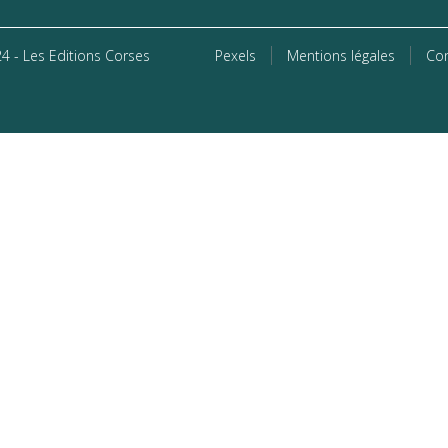
4 - Les Editions Corses
Pexels
Mentions légales
Con