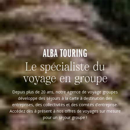
ALBA TOURING
Le spécialiste
du
voyage en groupe
Depuis plus de 20 ans, notre agence de voyage groupes
développe des séjours à la carte à destination des
entreprises, des collectivités et des comités d’entreprise.
Accédez dès à présent à nos offres de voyages sur mesure
pour un séjour groupe !