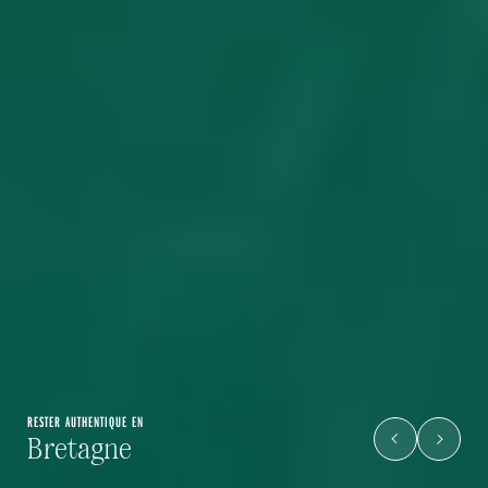
S'ECHAPPER EN
RESTER AUTHENTIQUE EN
S'AVENTURER EN
Jordanie
Bretagne
Corse