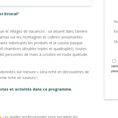
 littoral"
t Villages de Vacances - se situent dans l’arrière
ramas sur les montagnes et collines avoisinantes.
ts valorisants les produits et la cuisine basque.
à 50 chambres
(doubles triples et quadruples),
toutes
 à 60 personnes de mars à octobre en toute quiétude.
sais
peuv
 randonnées sûr mesure » sera riche en découvertes de
mie riche en saveurs !
isites et activités dans ce programme.
Les guides professionnels pour encadrer les