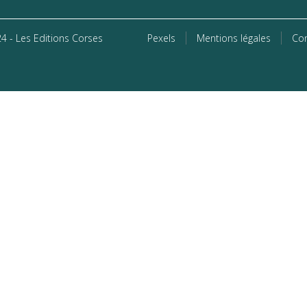
4 - Les Editions Corses
Pexels
Mentions légales
Con