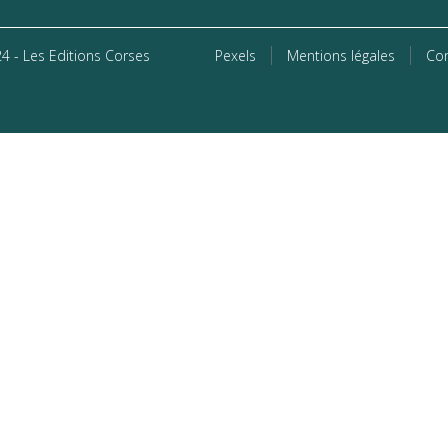
4 - Les Editions Corses
Pexels
Mentions légales
Con