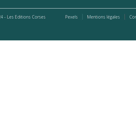
4 - Les Editions Corses
Pexels
Mentions légales
Con